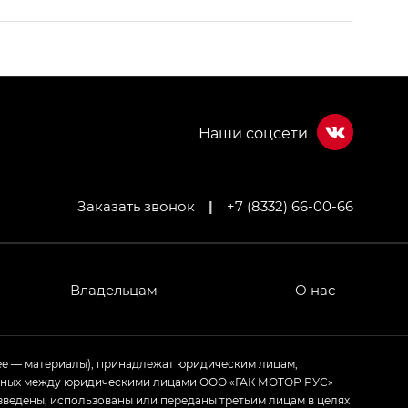
Заказать звонок
|
+7 (8332) 66-00-66
МИУМ — GX PREMIUM, Джи Эти — GT, Джи Эль —
 привод — GB AWD, Джи Эль Полный привод —
Владельцам
О нас
ИУМ — GX PREMIUM, ЛАУНЖ — LOUNGE
ее — материалы), принадлежат юридическим лицам,
ченных между юридическими лицами ООО «ГАК МОТОР РУС»
ртивном стиле — GL
(S-Style)
зведены, использованы или переданы третьим лицам в целях