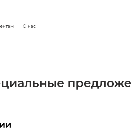
ентам
О нас
ециальные предложе
сии