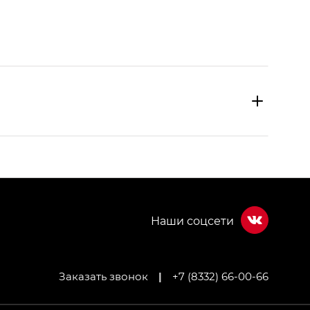
Заказать звонок
|
+7 (8332) 66-00-66
МИУМ — GX PREMIUM, Джи Эти — GT, Джи Эль —