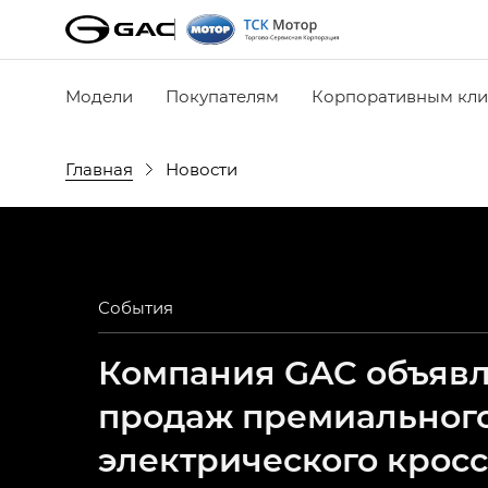
Модели
Покупателям
Корпоративным кли
Главная
Новости
События
Компания GAC объявля
продаж премиальног
электрического крос