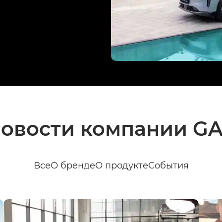
овости компании G
Все
О бренде
О продукте
События