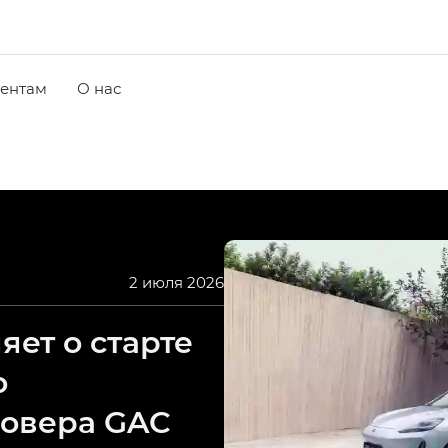
ентам
О нас
2 июля 2026
ет о старте
о
совера GAC