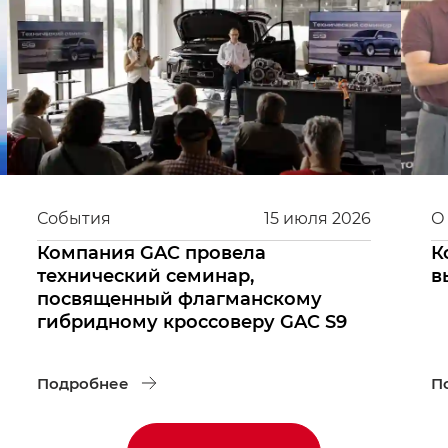
События
15
июля
2026
О
Компания GAC провела
К
технический семинар,
в
посвященный флагманскому
гибридному кроссоверу GAC S9
Подробнее
П