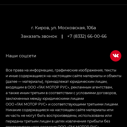
привод — GB AWD, Джи Эль Полный привод —
GL AWD
M8 — Эм 8 (M8) в комплектациях Джи Эль — GL,
Джи Ти — GT, Джи Икс — GX,
г. Киров, ул. Московская, 106а
Джи Икс ПРЕМИУМ — GX PREMIUM, ЛАУНЖ —
Заказать звонок
|
+7 (8332) 66-00-66
LOUNGE
Empow — Эмпау (Empow) в комплектации
Джи Эс — GS, Джи Эль с элементы экстерьера
в спортивном стиле — GL
(S-Style)
Все права на информацию, графические изображения, тексты
и иные содержащиеся на настоящем сайте материалы и объекты
(далее — материалы), принадлежат юридическим лицам,
входящим в ООО «ГАК МОТОР РУС», рекламным агентствам,
а также иным третьим в соответствии с условиями договоров,
заключенных между юридическими лицами
ООО «ГАК МОТОР РУС» и соответствующими третьими лицами.
Никакие содержащиеся на настоящем сайте материалы или
их часть не могут быть воспроизведены, использованы или
переданы третьим лицам в целях извлечения прибыли без
предварительного согласия ООО «ГАК МОТОР РУС»