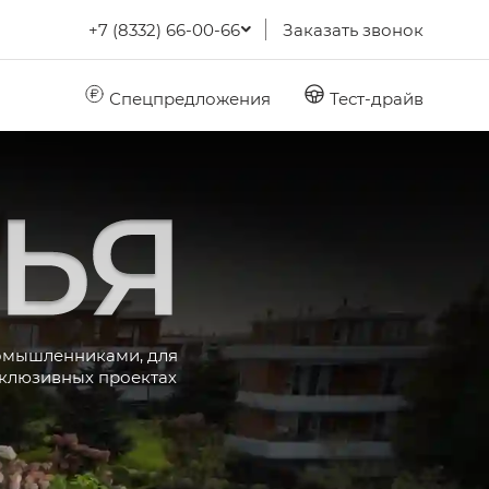
+7 (8332) 66-00-66
Заказать звонок
Спецпредложения
Тест-драйв
GAC
Семья
номышленниками, для
склюзивных проектах