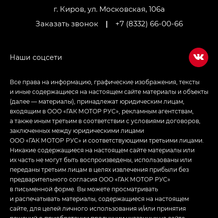
Джи Ти — GT, Джи Икс — GX,
г. Киров, ул. Московская, 106а
Джи Икс ПРЕМИУМ — GX PREMIUM, ЛАУНЖ —
Заказать звонок
|
+7 (8332) 66-00-66
LOUNGE
Empow — Эмпау (Empow) в комплектации
Джи Эс — GS, Джи Эль с элементы экстерьера
в спортивном стиле — GL
(S-Style)
Все права на информацию, графические изображения, тексты
и иные содержащиеся на настоящем сайте материалы и объекты
(далее — материалы), принадлежат юридическим лицам,
входящим в ООО «ГАК МОТОР РУС», рекламным агентствам,
а также иным третьим в соответствии с условиями договоров,
заключенных между юридическими лицами
ООО «ГАК МОТОР РУС» и соответствующими третьими лицами.
Никакие содержащиеся на настоящем сайте материалы или
их часть не могут быть воспроизведены, использованы или
переданы третьим лицам в целях извлечения прибыли без
предварительного согласия ООО «ГАК МОТОР РУС»
в письменной форме. Вы можете просматривать
и распечатывать материалы, содержащиеся на настоящем
сайте, для целей личного использования и/или принятия
решений о приобретении продукции указанных на сайте.