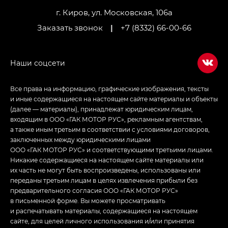
M8 — Эм 8 (M8) в комплектациях Джи Эль — GL,
Джи Ти — GT, Джи Икс — GX,
г. Киров, ул. Московская, 106а
Джи Икс ПРЕМИУМ — GX PREMIUM, ЛАУНЖ —
Заказать звонок
|
+7 (8332) 66-00-66
LOUNGE
Empow — Эмпау (Empow) в комплектации
Джи Эс — GS, Джи Эль с элементы экстерьера
в спортивном стиле — GL
(S-Style)
Все права на информацию, графические изображения, тексты
и иные содержащиеся на настоящем сайте материалы и объекты
(далее — материалы), принадлежат юридическим лицам,
входящим в ООО «ГАК МОТОР РУС», рекламным агентствам,
а также иным третьим в соответствии с условиями договоров,
заключенных между юридическими лицами
ООО «ГАК МОТОР РУС» и соответствующими третьими лицами.
Никакие содержащиеся на настоящем сайте материалы или
их часть не могут быть воспроизведены, использованы или
переданы третьим лицам в целях извлечения прибыли без
предварительного согласия ООО «ГАК МОТОР РУС»
в письменной форме. Вы можете просматривать
и распечатывать материалы, содержащиеся на настоящем
сайте, для целей личного использования и/или принятия