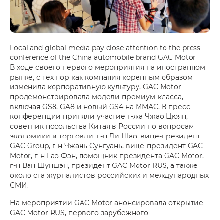
Local and global media pay close attention to the press
conference of the China automobile brand GAC Motor
В ходе своего первого мероприятия на иностранном
рынке, с тех пор как компания коренным образом
изменила корпоративную культуру, GAC Motor
продемонстрировала модели премиум-класса,
включая GS8, GA8 и новый GS4 на ММАС. В пресс-
конференции приняли участие г-жа Чжао Цюян,
советник посольства Китая в России по вопросам
экономики и торговли, г-н Ли Шао, вице-президент
GAC Group, г-н Чжань Сунгуань, вице-президент GAC
Motor, г-н Гао Фэн, помощник президента GAC Motor,
г-н Ван Шуншэн, президент GAC Motor RUS, а также
около ста журналистов российских и международных
СМИ.
На мероприятии GAC Motor анонсировала открытие
GAC Motor RUS, первого зарубежного