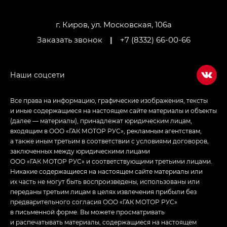
M8 — Эм 8 (M8) в комплектациях Джи Эль — GL,
Джи Ти — GT, Джи Икс — GX,
г. Киров, ул. Московская, 106а
Джи Икс ПРЕМИУМ — GX PREMIUM, ЛАУНЖ —
Заказать звонок
|
+7 (8332) 66-00-66
LOUNGE
Empow — Эмпау (Empow) в комплектации
Джи Эс — GS, Джи Эль с элементы экстерьера
в спортивном стиле — GL
(S-Style)
Все права на информацию, графические изображения, тексты
и иные содержащиеся на настоящем сайте материалы и объекты
(далее — материалы), принадлежат юридическим лицам,
входящим в ООО «ГАК МОТОР РУС», рекламным агентствам,
а также иным третьим в соответствии с условиями договоров,
заключенных между юридическими лицами
ООО «ГАК МОТОР РУС» и соответствующими третьими лицами.
Никакие содержащиеся на настоящем сайте материалы или
их часть не могут быть воспроизведены, использованы или
переданы третьим лицам в целях извлечения прибыли без
предварительного согласия ООО «ГАК МОТОР РУС»
в письменной форме. Вы можете просматривать
и распечатывать материалы, содержащиеся на настоящем