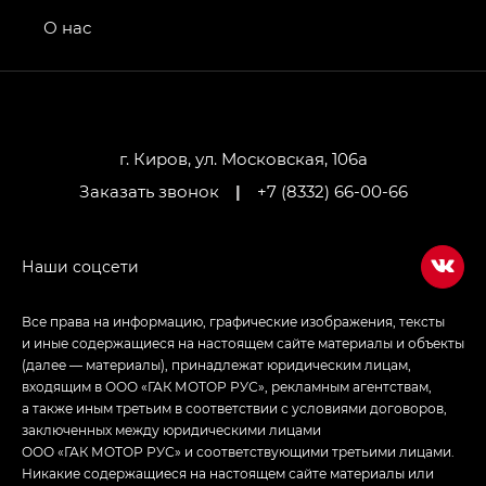
GS4 — Джи Эс 4 (GS4) в комплектациях Джи Би
О нас
Передний привод — GB 2WD, Джи Би Полный
привод — GB AWD, Джи Эль Полный привод —
GL AWD
M8 — Эм 8 (M8) в комплектациях Джи Эль — GL,
Джи Ти — GT, Джи Икс — GX,
г. Киров, ул. Московская, 106а
Джи Икс ПРЕМИУМ — GX PREMIUM, ЛАУНЖ —
Заказать звонок
|
+7 (8332) 66-00-66
LOUNGE
Empow — Эмпау (Empow) в комплектации
Джи Эс — GS, Джи Эль с элементы экстерьера
в спортивном стиле — GL
(S-Style)
Все права на информацию, графические изображения, тексты
и иные содержащиеся на настоящем сайте материалы и объекты
(далее — материалы), принадлежат юридическим лицам,
входящим в ООО «ГАК МОТОР РУС», рекламным агентствам,
а также иным третьим в соответствии с условиями договоров,
заключенных между юридическими лицами
ООО «ГАК МОТОР РУС» и соответствующими третьими лицами.
Никакие содержащиеся на настоящем сайте материалы или