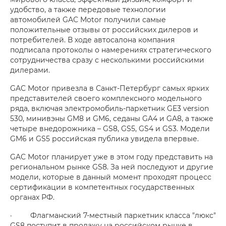
удобство, а также передовые технологии
автомобилей GAC Motor получили самые
положительные отзывы от российских дилеров и
потребителей. В ходе автосалона компания
подписала протоколы о намерениях стратегического
сотрудничества сразу с несколькими российскими
дилерами.
GAC Motor привезла в Санкт-Петербург самых ярких
представителей своего комплексного модельного
ряда, включая электромобиль-паркетник GE3 version
530, минивэны GM8 и GM6, седаны GA4 и GA8, а также
четыре внедорожника – GS8, GS5, GS4 и GS3. Модели
GM6 и GS5 российская публика увидела впервые.
GAC Motor планирует уже в этом году представить на
региональном рынке GS8. За ней последуют и другие
модели, которые в данный момент проходят процесс
сертификации в компетентных государственных
органах РФ.
· Флагманский 7-местный паркетник класса "люкс"
GS8 поступит в продажу на российском рынке в