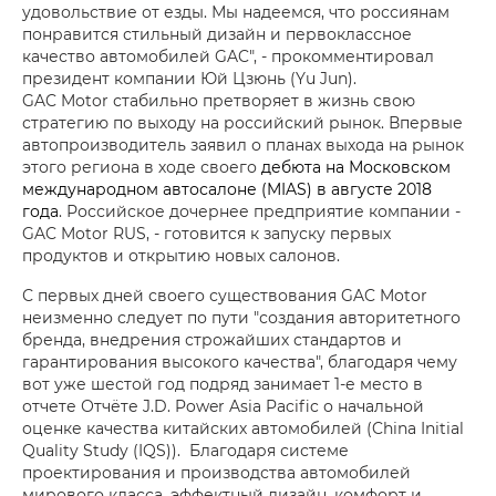
удовольствие от езды. Мы надеемся, что россиянам
понравится стильный дизайн и первоклассное
качество автомобилей GAC", - прокомментировал
президент компании Юй Цзюнь (Yu Jun).
GAC Motor стабильно претворяет в жизнь свою
стратегию по выходу на российский рынок. Впервые
автопроизводитель заявил о планах выхода на рынок
этого региона в ходе своего
дебюта на Московском
международном автосалоне (MIAS) в августе 2018
года
. Российское дочернее предприятие компании -
GAC Motor RUS, - готовится к запуску первых
продуктов и открытию новых салонов.
С первых дней своего существования GAC Motor
неизменно следует по пути "создания авторитетного
бренда, внедрения строжайших стандартов и
гарантирования высокого качества", благодаря чему
вот уже шестой год подряд занимает 1-е место в
отчете Отчёте J.D. Power Asia Pacific о начальной
оценке качества китайских автомобилей (China Initial
Quality Study (IQS)). Благодаря системе
проектирования и производства автомобилей
мирового класса, эффектный дизайн, комфорт и