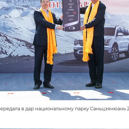
ередала в дар национальному парку Саньцзянюань 