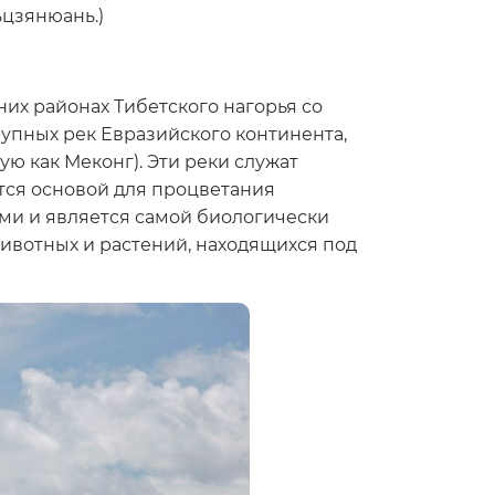
ьцзянюань.)
их районах Тибетского нагорья со
рупных рек Евразийского континента,
ю как Меконг). Эти реки служат
тся основой для процветания
ми и является самой биологически
ивотных и растений, находящихся под