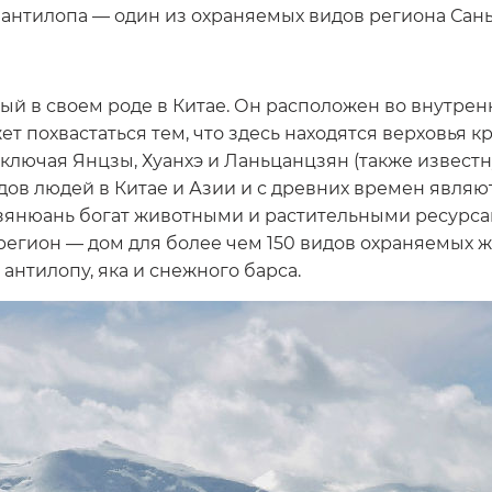
 антилопа — один из охраняемых видов региона Сан
 в своем роде в Китае. Он расположен во внутренн
т похвастаться тем, что здесь находятся верховья к
лючая Янцзы, Хуанхэ и Ланьцанцзян (также известну
ов людей в Китае и Азии и с древних времен являю
зянюань богат животными и растительными ресурса
регион — дом для более чем 150 видов охраняемых ж
антилопу, яка и снежного барса.