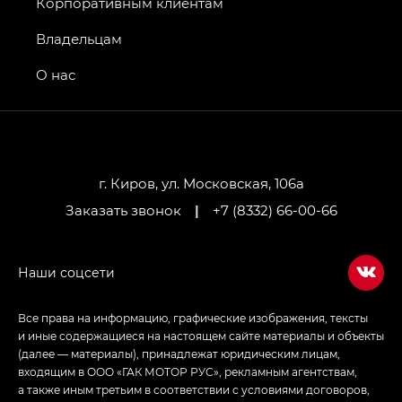
Джи Эс 8 ТРЭВЕЛЛЕР — GS8 TRAVELLER,
Корпоративным клиентам
Джи Икс ПРЕМИУМ — GX PREMIUM, Джи Эти —
GT, Джи Эль — GL
Владельцам
GS4 — Джи Эс 4 (GS4) в комплектациях Джи Би
О нас
Передний привод — GB 2WD, Джи Би Полный
привод — GB AWD, Джи Эль Полный привод —
GL AWD
M8 — Эм 8 (M8) в комплектациях Джи Эль — GL,
Джи Ти — GT, Джи Икс — GX,
г. Киров, ул. Московская, 106а
Джи Икс ПРЕМИУМ — GX PREMIUM, ЛАУНЖ —
Заказать звонок
|
+7 (8332) 66-00-66
LOUNGE
Empow — Эмпау (Empow) в комплектации
Джи Эс — GS, Джи Эль с элементы экстерьера
в спортивном стиле — GL
(S-Style)
Все права на информацию, графические изображения, тексты
и иные содержащиеся на настоящем сайте материалы и объекты
(далее — материалы), принадлежат юридическим лицам,
входящим в ООО «ГАК МОТОР РУС», рекламным агентствам,
а также иным третьим в соответствии с условиями договоров,