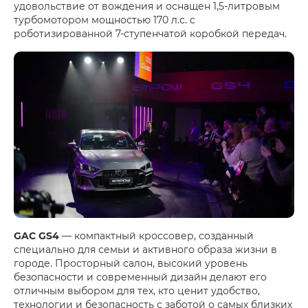
удовольствие от вождения и оснащен 1,5-литровым
турбомотором мощностью 170 л.с. с
роботизированной 7-ступенчатой коробкой передач.
GAC GS4
— компактный кроссовер, созданный
специально для семьи и активного образа жизни в
городе. Просторный салон, высокий уровень
безопасности и современный дизайн делают его
отличным выбором для тех, кто ценит удобство,
технологии и безопасность с заботой о самых близких