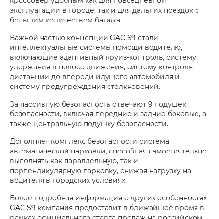
кроссовер удобным как для повседневной
эксплуатации в городе, так и для дальних поездок с
большим количеством багажа.
Важной частью концепции
GAC S9
стали
интеллектуальные системы помощи водителю,
включающие адаптивный круиз-контроль, систему
удержания в полосе движения, систему контроля
дистанции до впереди идущего автомобиля и
систему предупреждения столкновений.
За пассивную безопасность отвечают 9 подушек
безопасности, включая передние и задние боковые, а
также центральную подушку безопасности.
Дополняет комплекс безопасности система
автоматической парковки, способная самостоятельно
выполнять как параллельную, так и
перпендикулярную парковку, снижая нагрузку на
водителя в городских условиях.
Более подробная информация о других особенностях
GAC S9
компания предоставит в ближайшее время в
рамках официального старта продаж на российском