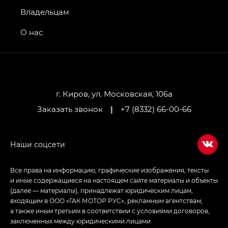
Джи Икс ПРЕМИУМ — GX PREMIUM, Джи Эти —
GT, Джи Эль — GL
Владельцам
GS4 — Джи Эс 4 (GS4) в комплектациях Джи Би
О нас
Передний привод — GB 2WD, Джи Би Полный
привод — GB AWD, Джи Эль Полный привод —
GL AWD
M8 — Эм 8 (M8) в комплектациях Джи Эль — GL,
Джи Ти — GT, Джи Икс — GX,
г. Киров, ул. Московская, 106а
Джи Икс ПРЕМИУМ — GX PREMIUM, ЛАУНЖ —
Заказать звонок
|
+7 (8332) 66-00-66
LOUNGE
Empow — Эмпау (Empow) в комплектации
Джи Эс — GS, Джи Эль с элементы экстерьера
в спортивном стиле — GL
(S-Style)
Все права на информацию, графические изображения, тексты
и иные содержащиеся на настоящем сайте материалы и объекты
(далее — материалы), принадлежат юридическим лицам,
входящим в ООО «ГАК МОТОР РУС», рекламным агентствам,
а также иным третьим в соответствии с условиями договоров,
заключенных между юридическими лицами