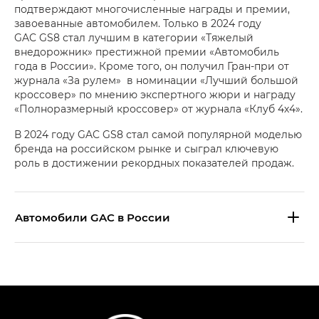
подтверждают многочисленные награды и премии,
завоеванные автомобилем. Только в 2024 году
GAC GS8 стал лучшим в категории «Тяжелый
внедорожник» престижной премии «Автомобиль
года в России». Кроме того, он получил Гран-при от
журнала «За рулем» в номинации «Лучший большой
кроссовер» по мнению экспертного жюри и награду
«Полноразмерный кроссовер» от журнала «Клуб 4х4».
В 2024 году GAC GS8 стал самой популярной моделью
бренда на российском рынке и сыграл ключевую
роль в достижении рекордных показателей продаж.
Aвтомобили GAC в России
S9 — Эс 9 (S9) в комплектации
Эс Икс ПРЕМИУМ — SX PREMIUM
S7 — Эс 7 (S7) в комплектациях