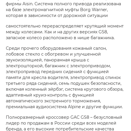
фирмы Aisin. Система полного привода реализована
на базе электромагнитной муфты Borg Warner,
которая в зависимости от дорожной ситуации
самостоятельно перераспределяет крутящий момент
между колесами. Как и на других версиях GS8,
запасное колесо расположено в нише багажника.
Среди прочего оборудования кожаный салон,
лобовое стекло с обогревом и улучшенной
звукоизоляцией, панорамная крыша с
электрошторкой, багажник с электроприводом,
электропривод передних сидений с функцией
памяти для кресла водителя, электропривод спинок
третьего ряда сидений, семь подушек безопасности,
включая коленный эйрбэг, система кругового обзора,
адаптивный круиз-контроль с функцией
автоматического экстренного торможения,
премиальная аудиосистема Alpine и другие функции.
Полноразмерный кроссовер GAC GS8 – безусловный
лидер по продажам в России среди всех моделей
бренда, а его высокие потребительские качества