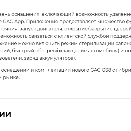
овень оснащения, включающий возможность удален
 GAC App. Приложение предоставляет множество ф
ояния, запуск двигателя, открытие/закрытие двере
озможность связаться с клиентской службой поддер
ожение можно включить режим стерилизации салона
ний, быстрый обогрев/охлаждение автомобиля) и п
ователи, заряд аккумулятора).
, оснащении и комплектации нового GAC GS8 c гибр
м рынке.
сии