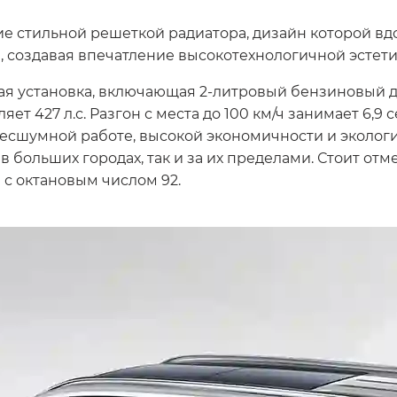
е стильной решеткой радиатора, дизайн которой вд
 создавая впечатление высокотехнологичной эстети
ая установка, включающая 2-литровый бензиновый д
т 427 л.с. Разгон с места до 100 км/ч занимает 6,9 с
 бесшумной работе, высокой экономичности и эколог
 больших городах, так и за их пределами. Стоит отм
 с октановым числом 92.