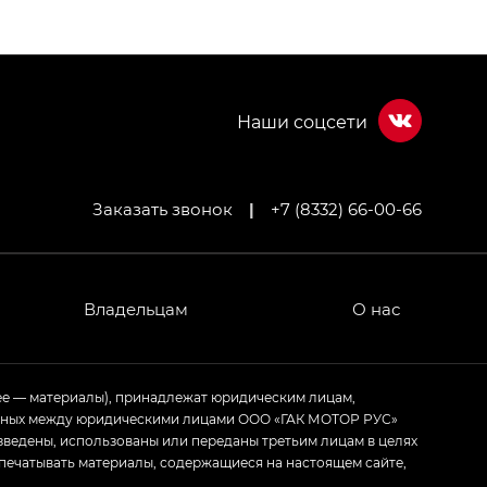
Заказать звонок
|
+7 (8332) 66-00-66
МИУМ — GX PREMIUM, Джи Эти — GT, Джи Эль —
 привод — GB AWD, Джи Эль Полный привод —
Владельцам
О нас
ИУМ — GX PREMIUM, ЛАУНЖ — LOUNGE
ее — материалы), принадлежат юридическим лицам,
ченных между юридическими лицами ООО «ГАК МОТОР РУС»
ртивном стиле — GL
(S-Style)
зведены, использованы или переданы третьим лицам в целях
печатывать материалы, содержащиеся на настоящем сайте,