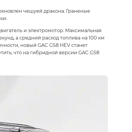
охновлен чешуей дракона. Граненые
ки.
вигатель и электромотор. Максимальная
екунд, а средний расход топлива на 100 км
ичности, новый GAC GS8 HEV станет
етить, что на гибридной версии GAC GS8