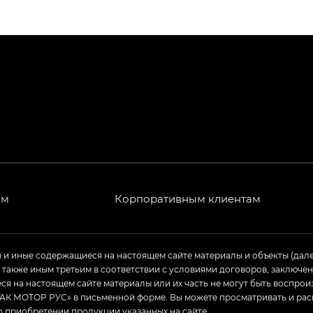
ПРЕМИУМ — SX PREMIUM
РЕМИУМ — SX PREMIUM, Эс Тэ — ST
T) в комплектации Экс ПРЕМИУМ — EX PREMIUM
— EX, Экс ПРЕМИУМ — EX Premium
Джи Эс 8 ТРЭВЕЛЛЕР — GS8 TRAVELLER, Джи Икс ПРЕ
 Джи Би Передний привод — GB 2WD, Джи Би Полный
ям
Корпоративным клиентам
ь — GL, Джи Ти — GT, Джи Икс — GX, Джи Икс ПРЕМ
ы и иные содержащиеся на настоящем сайте материалы и объекты (дал
а также иным третьим в соответствии с условиями договоров, заклю
Джи Эс — GS, Джи Эль с элементы экстерьера в спо
я на настоящем сайте материалы или их часть не могут быть воспрои
АК МОТОР РУС» в письменной форме. Вы можете просматривать и рас
о приобретении продукции указанных на сайте.