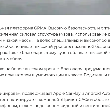
ьная платформа GPMA. Высокую безопасность и опт
иленная силовая структура кузова. Использование 
и низкой массы. На долю специальных и высокопроч
 что обеспечивает высокий уровень пассивной безоп
ах. Также благодаря этому кузов обладает высокой 
автомобиля.
же на более высоком уровне. Благодаря продуманно
х показателей шумоизоляции в классе. Водитель и 
рован, поддерживает Apple CarPlay и Android Auto,
тент активируется командой «Привет GAC» и обеспе
лефоном, люком, подогревом сидений и вентиляцией