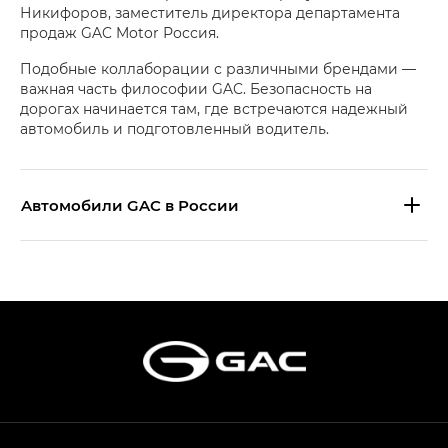
Никифоров, заместитель директора департамента
продаж GAC Motor Россия.
Подобные коллаборации с различными брендами —
важная часть философии GAC. Безопасность на
дорогах начинается там, где встречаются надежный
автомобиль и подготовленный водитель.
Aвтомобили GAC в России
S9 — Эс 9 (S9) в комплектации
Эс Икс ПРЕМИУМ — SX PREMIUM
S7 — Эс 7 (S7) в комплектациях
Эс Икс ПРЕМИУМ — SX PREMIUM, Эс Тэ — ST
HYPTEC HT — Хайптек Эйч Ти (HYPTEC HT)
в комплектации Экс ПРЕМИУМ — EX PREMIUM