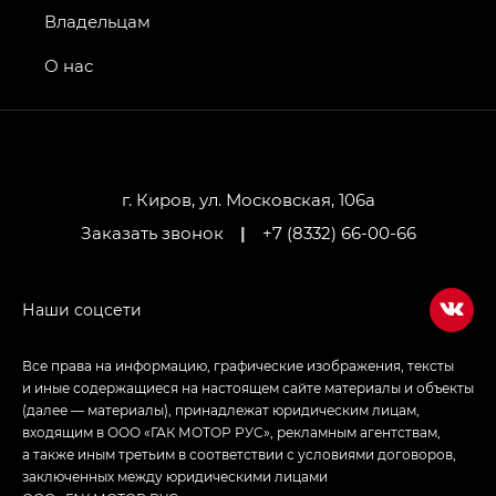
GT, Джи Эль — GL
Владельцам
GS4 — Джи Эс 4 (GS4) в комплектациях Джи Би
О нас
Передний привод — GB 2WD, Джи Би Полный
привод — GB AWD, Джи Эль Полный привод —
GL AWD
M8 — Эм 8 (M8) в комплектациях Джи Эль — GL,
Джи Ти — GT, Джи Икс — GX,
г. Киров, ул. Московская, 106а
Джи Икс ПРЕМИУМ — GX PREMIUM, ЛАУНЖ —
Заказать звонок
|
+7 (8332) 66-00-66
LOUNGE
Empow — Эмпау (Empow) в комплектации
Джи Эс — GS, Джи Эль с элементы экстерьера
в спортивном стиле — GL
(S-Style)
Все права на информацию, графические изображения, тексты
и иные содержащиеся на настоящем сайте материалы и объекты
(далее — материалы), принадлежат юридическим лицам,
входящим в ООО «ГАК МОТОР РУС», рекламным агентствам,
а также иным третьим в соответствии с условиями договоров,
заключенных между юридическими лицами