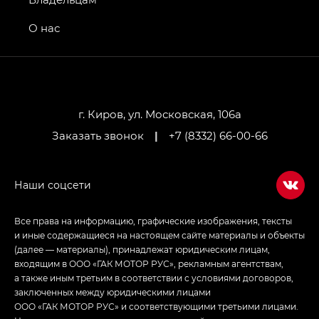
GS4 — Джи Эс 4 (GS4) в комплектациях Джи Би
О нас
Передний привод — GB 2WD, Джи Би Полный
привод — GB AWD, Джи Эль Полный привод —
GL AWD
M8 — Эм 8 (M8) в комплектациях Джи Эль — GL,
Джи Ти — GT, Джи Икс — GX,
г. Киров, ул. Московская, 106а
Джи Икс ПРЕМИУМ — GX PREMIUM, ЛАУНЖ —
Заказать звонок
|
+7 (8332) 66-00-66
LOUNGE
Empow — Эмпау (Empow) в комплектации
Джи Эс — GS, Джи Эль с элементы экстерьера
в спортивном стиле — GL
(S-Style)
Все права на информацию, графические изображения, тексты
и иные содержащиеся на настоящем сайте материалы и объекты
(далее — материалы), принадлежат юридическим лицам,
входящим в ООО «ГАК МОТОР РУС», рекламным агентствам,
а также иным третьим в соответствии с условиями договоров,
заключенных между юридическими лицами
ООО «ГАК МОТОР РУС» и соответствующими третьими лицами.