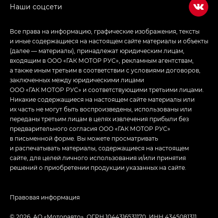
Джи Эс — GS, Джи Эль с элементы экстерьера
в спортивном стиле — GL
(S-Style)
Все права на информацию, графические изображения, тексты
и иные содержащиеся на настоящем сайте материалы и объекты
(далее — материалы), принадлежат юридическим лицам,
входящим в ООО «ГАК МОТОР РУС», рекламным агентствам,
а также иным третьим в соответствии с условиями договоров,
заключенных между юридическими лицами
ООО «ГАК МОТОР РУС» и соответствующими третьими лицами.
Никакие содержащиеся на настоящем сайте материалы или
их часть не могут быть воспроизведены, использованы или
переданы третьим лицам в целях извлечения прибыли без
предварительного согласия ООО «ГАК МОТОР РУС»
в письменной форме. Вы можете просматривать
и распечатывать материалы, содержащиеся на настоящем
сайте, для целей личного использования и/или принятия
решений о приобретении продукции указанных на сайте.
Правовая информация
© 2026, АО «Моторавто». ОГРН 1044316531170, ИНН 4345081311