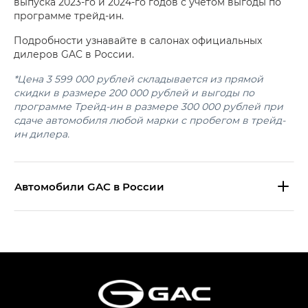
выпуска 2023-го и 2024-го годов с учетом выгоды по
программе трейд-ин.
Подробности узнавайте в салонах официальных
дилеров GAC в России.
*Цена 3 599 000 рублей складывается из прямой
скидки в размере 200 000 рублей и выгоды по
программе Трейд-ин в размере 300 000 рублей при
сдаче автомобиля любой марки с пробегом в трейд-
ин дилера.
Aвтомобили GAC в России
S9 — Эс 9 (S9) в комплектации
Эс Икс ПРЕМИУМ — SX PREMIUM
S7 — Эс 7 (S7) в комплектациях
Эс Икс ПРЕМИУМ — SX PREMIUM, Эс Тэ — ST