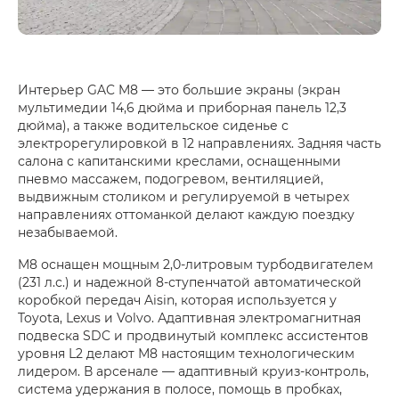
Интерьер GAC M8 — это большие экраны (экран
мультимедии 14,6 дюйма и приборная панель 12,3
дюйма), а также водительское сиденье с
электрорегулировкой в 12 направлениях. Задняя часть
салона с капитанскими креслами, оснащенными
пневмо массажем, подогревом, вентиляцией,
выдвижным столиком и регулируемой в четырех
направлениях оттоманкой делают каждую поездку
незабываемой.
M8 оснащен мощным 2,0-литровым турбодвигателем
(231 л.с.) и надежной 8-ступенчатой автоматической
коробкой передач Aisin, которая используется у
Toyota, Lexus и Volvo. Адаптивная электромагнитная
подвеска SDC и продвинутый комплекс ассистентов
уровня L2 делают М8 настоящим технологическим
лидером. В арсенале — адаптивный круиз-контроль,
система удержания в полосе, помощь в пробках,