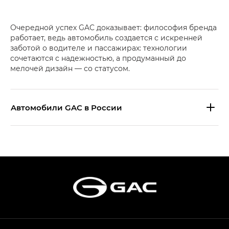
Очередной успех GAC доказывает: философия бренда
работает, ведь автомобиль создается с искренней
заботой о водителе и пассажирах: технологии
сочетаются с надежностью, а продуманный до
мелочей дизайн — со статусом.
Aвтомобили GAC в России
S9 — Эс 9 (S9) в комплектации
Эс Икс ПРЕМИУМ — SX PREMIUM
S7 — Эс 7 (S7) в комплектациях
Эс Икс ПРЕМИУМ — SX PREMIUM, Эс Тэ — ST
HYPTEC HT — Хайптек Эйч Ти (HYPTEC HT)
в комплектации Экс ПРЕМИУМ — EX PREMIUM