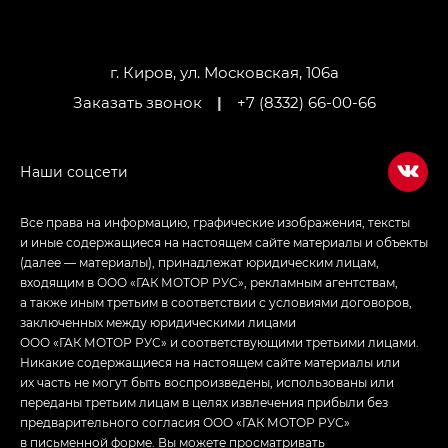
GL AWD
M8 — Эм 8 (M8) в комплектациях Джи Эль — GL,
Джи Ти — GT, Джи Икс — GX,
г. Киров, ул. Московская, 106а
Джи Икс ПРЕМИУМ — GX PREMIUM, ЛАУНЖ —
Заказать звонок
|
+7 (8332) 66-00-66
LOUNGE
Empow — Эмпау (Empow) в комплектации
Джи Эс — GS, Джи Эль с элементы экстерьера
в спортивном стиле — GL
(S-Style)
Все права на информацию, графические изображения, тексты
и иные содержащиеся на настоящем сайте материалы и объекты
(далее — материалы), принадлежат юридическим лицам,
входящим в ООО «ГАК МОТОР РУС», рекламным агентствам,
а также иным третьим в соответствии с условиями договоров,
заключенных между юридическими лицами
ООО «ГАК МОТОР РУС» и соответствующими третьими лицами.
Никакие содержащиеся на настоящем сайте материалы или
их часть не могут быть воспроизведены, использованы или
переданы третьим лицам в целях извлечения прибыли без
предварительного согласия ООО «ГАК МОТОР РУС»
в письменной форме. Вы можете просматривать