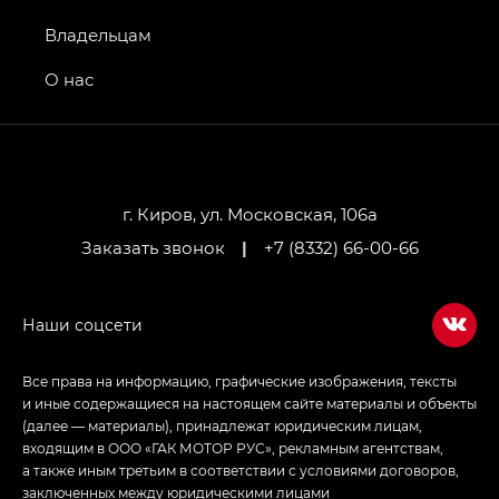
Джи Икс ПРЕМИУМ — GX PREMIUM, Джи Эти —
GT, Джи Эль — GL
Владельцам
GS4 — Джи Эс 4 (GS4) в комплектациях Джи Би
О нас
Передний привод — GB 2WD, Джи Би Полный
привод — GB AWD, Джи Эль Полный привод —
GL AWD
M8 — Эм 8 (M8) в комплектациях Джи Эль — GL,
Джи Ти — GT, Джи Икс — GX,
г. Киров, ул. Московская, 106а
Джи Икс ПРЕМИУМ — GX PREMIUM, ЛАУНЖ —
Заказать звонок
|
+7 (8332) 66-00-66
LOUNGE
Empow — Эмпау (Empow) в комплектации
Джи Эс — GS, Джи Эль с элементы экстерьера
в спортивном стиле — GL
(S-Style)
Все права на информацию, графические изображения, тексты
и иные содержащиеся на настоящем сайте материалы и объекты
(далее — материалы), принадлежат юридическим лицам,
входящим в ООО «ГАК МОТОР РУС», рекламным агентствам,
а также иным третьим в соответствии с условиями договоров,
заключенных между юридическими лицами