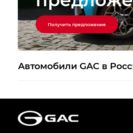
Получить предложение
Aвтомобили GAC в Рос
S9 — Эс 9 (S9) в комплектации Эс Икс 
S7 — Эс 7 (S7) в комплектациях Эс Икс П
HYPTEC HT — Хайптек Эйч Ти (HYPTEC H