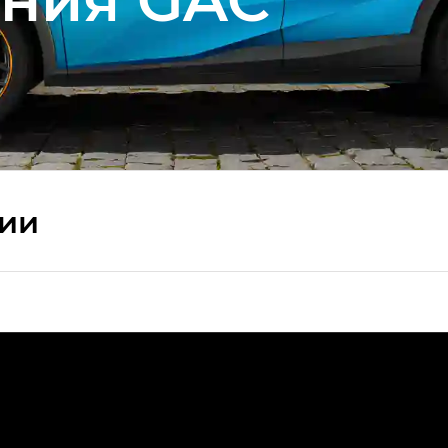
сии
ПРЕМИУМ — SX PREMIUM
РЕМИУМ — SX PREMIUM, Эс Тэ — ST
T) в комплектации Экс ПРЕМИУМ — EX PREMIUM