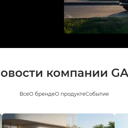
овости компании G
Все
О бренде
О продукте
События