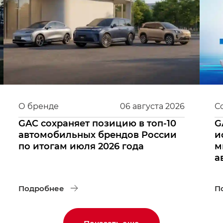
О бренде
06
августа
2026
С
GAC сохраняет позицию в топ-10
G
автомобильных брендов России
и
по итогам июля 2026 года
м
а
Подробнее
П