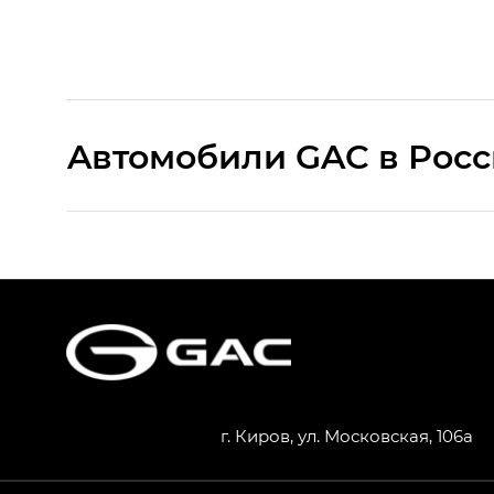
Aвтомобили GAC в Рос
S9 — Эс 9 (S9) в комплектации Эс Икс 
S7 — Эс 7 (S7) в комплектациях Эс Икс П
HYPTEC HT — Хайптек Эйч Ти (HYPTEC H
AION V — Айон Ви в комплектациях Экс 
г. Киров, ул. Московская, 106а
GS8 — Джи Эс 8 (GS8) в комплектациях 
GL