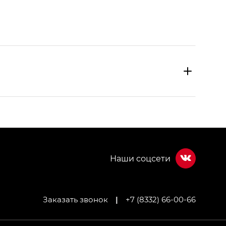
Заказать звонок
|
+7 (8332) 66-00-66
МИУМ — GX PREMIUM, Джи Эти — GT, Джи Эль —